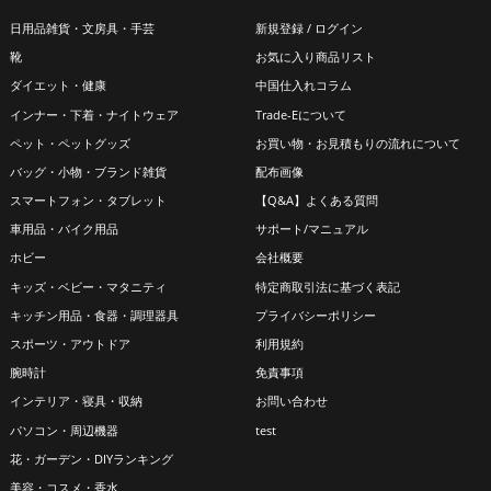
択
択
日用品雑貨・文房具・手芸
新規登録 / ログイン
で
で
靴
お気に入り商品リスト
き
き
ダイエット・健康
中国仕入れコラム
ま
ま
インナー・下着・ナイトウェア
Trade-Eについて
す
す
ペット・ペットグッズ
お買い物・お見積もりの流れについて
バッグ・小物・ブランド雑貨
配布画像
スマートフォン・タブレット
【Q&A】よくある質問
車用品・バイク用品
サポート/マニュアル
ホビー
会社概要
キッズ・ベビー・マタニティ
特定商取引法に基づく表記
キッチン用品・食器・調理器具
プライバシーポリシー
スポーツ・アウトドア
利用規約
腕時計
免責事項
インテリア・寝具・収納
お問い合わせ
パソコン・周辺機器
test
花・ガーデン・DIYランキング
美容・コスメ・香水