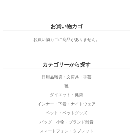
こ
こ
の
の
商
商
お買い物カゴ
品
品
に
に
お買い物カゴに商品がありません。
は
は
複
複
数
数
カテゴリーから探す
の
の
バ
バ
日用品雑貨・文房具・手芸
リ
リ
靴
エ
エ
ダイエット・健康
ー
ー
インナー・下着・ナイトウェア
シ
シ
ョ
ョ
ペット・ペットグッズ
ン
ン
バッグ・小物・ブランド雑貨
が
が
スマートフォン・タブレット