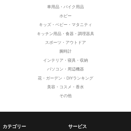
あ
あ
車用品・バイク用品
り
り
ホビー
ま
ま
す。
す。
キッズ・ベビー・マタニティ
オ
オ
キッチン用品・食器・調理器具
プ
プ
スポーツ・アウトドア
シ
シ
腕時計
ョ
ョ
ン
インテリア・寝具・収納
ン
は
は
パソコン・周辺機器
商
商
花・ガーデン・DIYランキング
品
品
美容・コスメ・香水
ペ
ペ
その他
ー
ー
ジ
ジ
か
か
ら
ら
選
選
カテゴリー
サービス