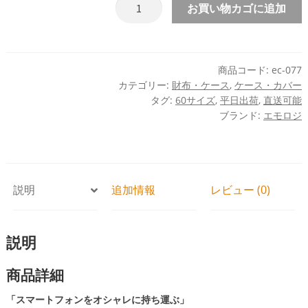
ス
お買い物カゴに追加
マ
ホ
ポ
ー
商品コード:
ec-077
カテゴリー:
財布・ケース
,
ケース・カバー
チ
タグ:
60サイズ
,
平日出荷
,
直送可能
オ
ブランド:
エモロジ
シ
ャ
レ
ス
マ
説明
追加情報
レビュー (0)
ー
ト
説明
フ
ォ
商品詳細
ン
シ
「スマートフォンをオシャレに持ち運ぶ」