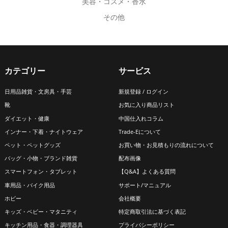
美容・コスメ・香水
ペ
ペ
その他
ー
ー
ジ
ジ
か
か
ら
ら
選
選
カテゴリー
サービス
択
択
日用品雑貨・文房具・手芸
新規登録 / ログイン
で
で
靴
お気に入り商品リスト
き
き
ダイエット・健康
中国仕入れコラム
ま
ま
インナー・下着・ナイトウェア
Trade-Eについて
す
す
ペット・ペットグッズ
お買い物・お見積もりの流れについて
バッグ・小物・ブランド雑貨
配布画像
スマートフォン・タブレット
【Q&A】よくある質問
車用品・バイク用品
サポート/マニュアル
ホビー
会社概要
キッズ・ベビー・マタニティ
特定商取引法に基づく表記
キッチン用品・食器・調理器具
プライバシーポリシー