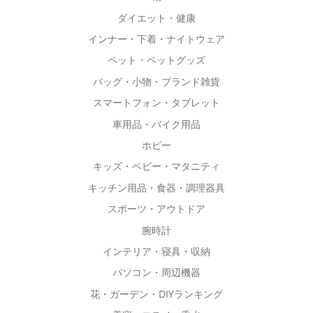
エ
エ
ダイエット・健康
ー
ー
インナー・下着・ナイトウェア
シ
シ
ョ
ョ
ペット・ペットグッズ
ン
ン
バッグ・小物・ブランド雑貨
が
が
スマートフォン・タブレット
あ
あ
車用品・バイク用品
り
り
ホビー
ま
ま
す。
す。
キッズ・ベビー・マタニティ
オ
オ
キッチン用品・食器・調理器具
プ
プ
スポーツ・アウトドア
シ
シ
腕時計
ョ
ョ
ン
インテリア・寝具・収納
ン
は
は
パソコン・周辺機器
商
商
花・ガーデン・DIYランキング
品
品