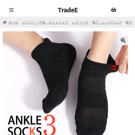
TradeE
ナ
コ
ビ
ン
ホーム
インナー・下着・ナイトウェア
レディース
靴下・レッグウェア
靴下
ゲ
テ
ー
ン
シ
ツ
ョ
へ
ン
ス
へ
キ
ス
ッ
キ
プ
ッ
プ