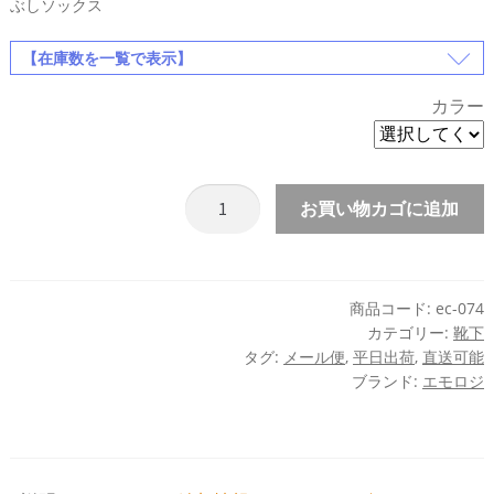
ぶしソックス
【在庫数を一覧で表示】
カラー
【3
お買い物カゴに追加
足
セ
ッ
ト】
商品コード:
ec-074
カテゴリー:
靴下
ア
タグ:
メール便
,
平日出荷
,
直送可能
ン
ブランド:
エモロジ
ク
ル
ソ
ッ