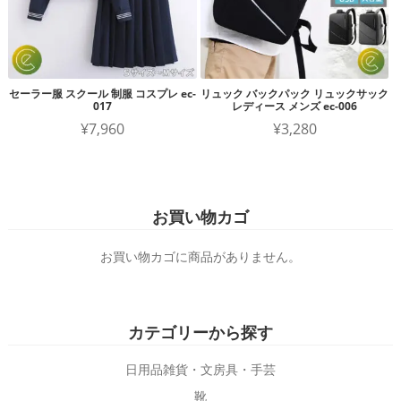
セーラー服 スクール 制服 コスプレ ec-
リュック バックパック リュックサック
017
レディース メンズ ec-006
¥
7,960
¥
3,280
こ
こ
の
の
商
商
お買い物カゴ
品
品
に
に
お買い物カゴに商品がありません。
は
は
複
複
数
数
カテゴリーから探す
の
の
バ
バ
日用品雑貨・文房具・手芸
リ
リ
靴