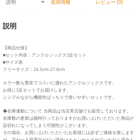
ク
説明
追加情報
レビュー (0)
ス
く
説明
る
ぶ
し
【商品仕様】
靴
■セット内容：アンクルソックス3足セット
下
■サイズ表
男
フリーサイズ：24.5cm-27.0cm
女
兼
カラー数も豊富でコスパに優れたアンクルソックスです。
用
お得に3足セットでお届けします。
シ
シンプルながら機能性ばっちりで使いやすいセットです。
ン
プ
◆在庫連動について 当商品は当店実店舗でも販売しております。
在庫数の更新は随時行っておりますがお買い上げいただいた商品が
ル
品切れになってしまう可能性がございます。
ec-
その場合、お買い上げいただいたお客様には必ずご連絡を致します
074
が、万が一入荷予定がない場合はキャンセルさせていただく場合も