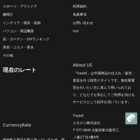
スポーツ・アウトドア
利用規約
腕時計
免責事項
インテリア・寝具・収納
お問い合わせ
パソコン・周辺機器
test
花・ガーデン・DIYランキング
美容・コスメ・香水
その他
About US
現在のレート
「TradeE」は中国商品の仕入れ・販売・
直送を行う卸売りサイトです。無在庫運
営を行いたい方に喜んで用いられてお
り、どなたでも安心してご利用を頂ける
サービスとして好評を頂いています。
TradeE
エモロジ株式会社
CurrencyRate
〒577-0849 大阪府東大阪市三
ノ瀬2丁目3番8号
海外輸入商品を取り扱っているため、掲