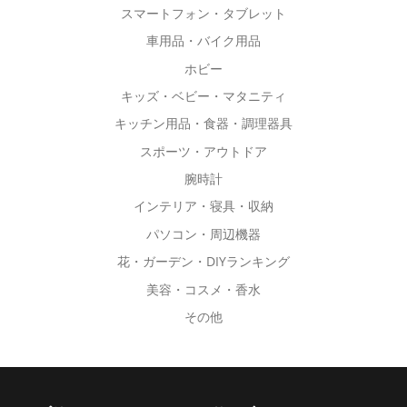
が
スマートフォン・タブレット
あ
車用品・バイク用品
り
ホビー
ま
す。
キッズ・ベビー・マタニティ
オ
キッチン用品・食器・調理器具
プ
スポーツ・アウトドア
シ
腕時計
ョ
ン
インテリア・寝具・収納
は
パソコン・周辺機器
商
花・ガーデン・DIYランキング
品
美容・コスメ・香水
ペ
その他
ー
ジ
か
ら