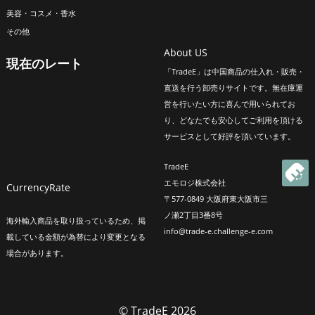
美容・コスメ・香水
その他
About US
現在のレート
「TradeE」は中国商品の仕入れ・販売・
直送を行う卸売りサイトです。無在庫運
営を行いたい方に喜んで用いられてお
り、どなたでも安心してご利用を頂ける
サービスとして好評を頂いています。
TradeE
エモロジ株式会社
CurrencyRate
〒577-0849 大阪府東大阪市三
ノ瀬2丁目3番8号
海外輸入商品を取り扱っているため、掲
info@trade-e.challenge-e.com
載している金額が為替により変更となる
場合があります。
© TradeE 2026