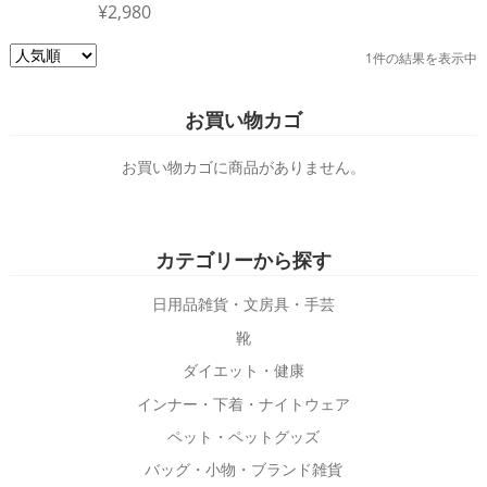
¥
2,980
こ
1件の結果を表示中
の
商
お買い物カゴ
品
に
お買い物カゴに商品がありません。
は
複
数
カテゴリーから探す
の
バ
日用品雑貨・文房具・手芸
リ
靴
エ
ダイエット・健康
ー
インナー・下着・ナイトウェア
シ
ョ
ペット・ペットグッズ
ン
バッグ・小物・ブランド雑貨