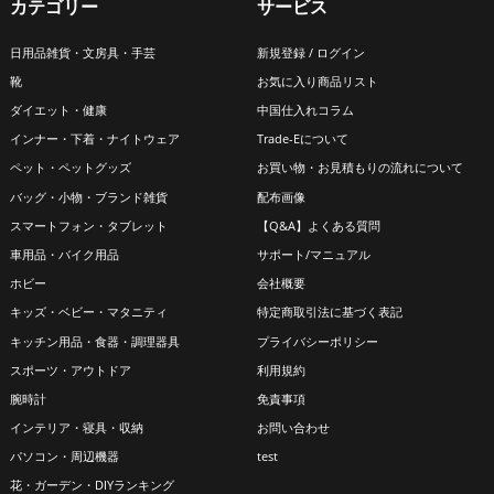
選
カテゴリー
サービス
択
日用品雑貨・文房具・手芸
新規登録 / ログイン
で
靴
お気に入り商品リスト
き
ダイエット・健康
中国仕入れコラム
ま
インナー・下着・ナイトウェア
Trade-Eについて
す
ペット・ペットグッズ
お買い物・お見積もりの流れについて
バッグ・小物・ブランド雑貨
配布画像
スマートフォン・タブレット
【Q&A】よくある質問
車用品・バイク用品
サポート/マニュアル
ホビー
会社概要
キッズ・ベビー・マタニティ
特定商取引法に基づく表記
キッチン用品・食器・調理器具
プライバシーポリシー
スポーツ・アウトドア
利用規約
腕時計
免責事項
インテリア・寝具・収納
お問い合わせ
パソコン・周辺機器
test
花・ガーデン・DIYランキング