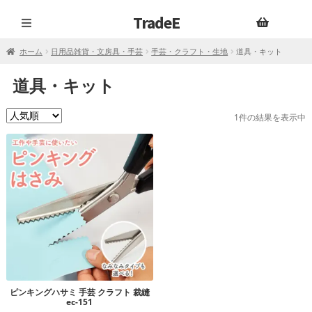
TradeE
ナ
コ
ビ
ン
ホーム
日用品雑貨・文房具・手芸
手芸・クラフト・生地
道具・キット
ゲ
テ
ー
ン
道具・キット
シ
ツ
ョ
へ
1件の結果を表示中
ン
ス
へ
キ
ス
ッ
キ
プ
ッ
プ
ピンキングハサミ 手芸 クラフト 裁縫
ec-151